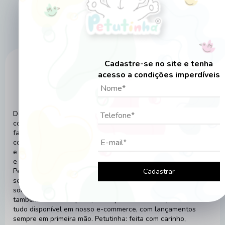
toda. Perfeitos para o descanso e momentos de carinho!
Cadastre-se no site e tenha
acesso a condições imperdíveis
Desde 1986, a Petutinha transforma sonhos em realidade
com dedicação e muito amor pela moda infantil. Fundada pela
família Zamora na Zona Leste de São Paulo, a marca cresceu
com o compromisso de entregar qualidade, responsabilidade
e inovação. Com produção própria de tecidos, fábrica própria
e mais de 2 milhões de peças produzidas anualmente, a
Petutinha é referência nacional no setor. Certificada com o
Cadastrar
selo ouro da ABVTEX, seguimos firmes em nossos valores
sociais e ambientais. Hoje, além da linha infantil, contamos
também com moda praia, moda pet e uma linha premium –
tudo disponível em nosso e-commerce, com lançamentos
sempre em primeira mão. Petutinha: feita com carinho,