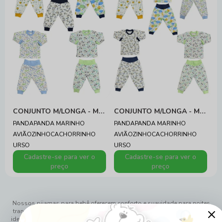
CONJUNTO M/LONGA - MASCULINO
CONJUNTO M/LONGA - MASCULINO
PANDA
PANDA MARINHO
PANDA
PANDA MARINHO
AVIÃOZINHO
CACHORRINHO
AVIÃOZINHO
CACHORRINHO
URSO
URSO
Cadastre-se para ver o
Cadastre-se para ver o
preço
preço
Nossos pijamas para bebê oferecem conforto e suavidade para noites
tranquilas de sono. Com tecidos macios e designs encantadores, são
ideais para manter seu pequeno quentinho e confortável durante a noite