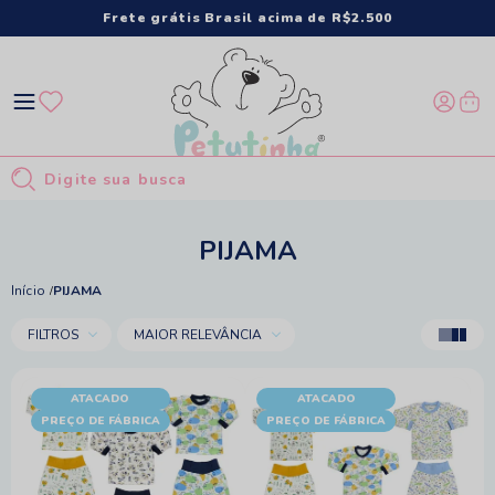
Frete grátis Brasil acima de R$2.500
PIJAMA
Início
PIJAMA
FILTROS
MAIOR RELEVÂNCIA
ATACADO
ATACADO
PREÇO DE FÁBRICA
PREÇO DE FÁBRICA