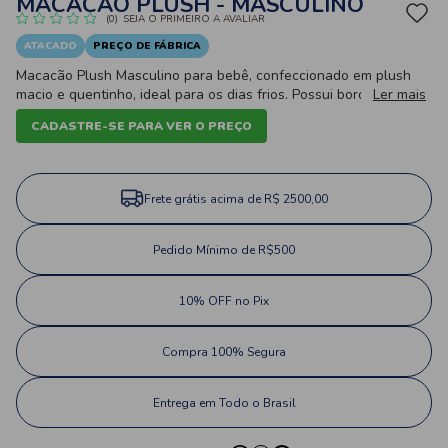
MACACÃO PLUSH - MASCULINO
(0)
SEJA O PRIMEIRO A AVALIAR
ATACADO
PREÇO DE FÁBRICA
Macacão Plush Masculino para bebê, confeccionado em plush
macio e quentinho, ideal para os dias frios. Possui bordado
Ler mais
frontal delicado, manga longa, gola contrastante, fechamento
CADASTRE-SE PARA VER O PREÇO
com botões de pressão e pezinho fechado para maior conforto
do bebê.
Frete grátis acima de R$ 2500,00
Pedido Mínimo de R$500
10% OFF no Pix
Compra 100% Segura
Entrega em Todo o Brasil