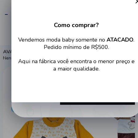
ESPECIFICAÇÕES
Como comprar?
Cadastre-se no site e tenha
Vendemos moda baby somente no
ATACADO
.
acesso a condições imperdíveis
Pedido mínimo de R$500.
AVALIAÇÕES
Nenhuma avaliação cadastrada para esse produto.
Aqui na fábrica você encontra o menor preço e
a maior qualidade.
Destaques populares
Cadastrar
ATACADO
ATACADO
PREÇO DE FÁBRICA
PREÇO DE FÁBRI