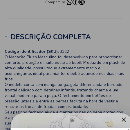
Compartilhe:
DESCRIÇÃO COMPLETA
Código identificador (SKU):
3322
O Macacão Plush Masculino foi desenvolvido para proporcionar
conforto, proteção e muito estilo ao bebê. Produzido em plush de
alta qualidade, possui toque extremamente macio e
aconchegante, ideal para manter o bebê aquecido nos dias mais
frios.
O modelo conta com manga longa, gola diferenciada e bordado
frontal delicado com detalhes infantis, trazendo charme e um
visual moderno para a peça. O fechamento em botões de
pressão laterais e entre as pernas facilita na hora de vestir e
realizar as trocas de fraldas com praticidade.
Seu pezinho fechado ajuda a manter os pés do bebê protegidos
e aquecidos durante todo o dia. As combinações de cores
suaves e elegantes tornam a peça perfeita para passeios,
maternidade, enxoval ou uso diário.