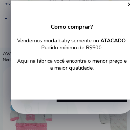
revenda.
ESPECIFICAÇÕES
Como comprar?
Cadastre-se no site e tenha
Vendemos moda baby somente no
ATACADO
.
acesso a condições imperdíveis
Pedido mínimo de R$500.
AVALIAÇÕES
Nenhuma avaliação cadastrada para esse produto.
Aqui na fábrica você encontra o menor preço e
a maior qualidade.
Destaques populares
Cadastrar
ATACADO
ATACADO
PREÇO DE FÁBRICA
PREÇO DE FÁBRI