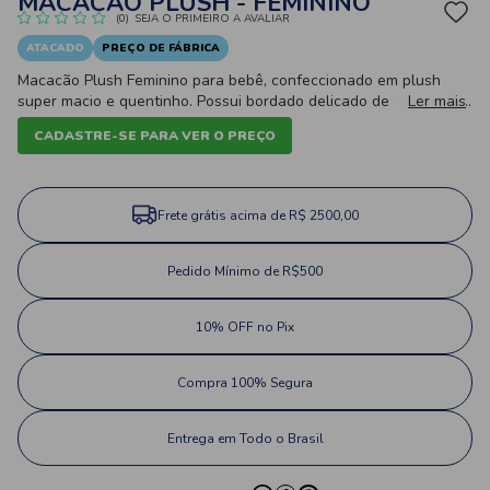
MACACÃO PLUSH - FEMININO
(0)
SEJA O PRIMEIRO A AVALIAR
ATACADO
PREÇO DE FÁBRICA
Macacão Plush Feminino para bebê, confeccionado em plush
super macio e quentinho. Possui bordado delicado de coelhinha,
Ler mais
detalhes com babado, manga longa, fechamento por botões de
CADASTRE-SE PARA VER O PREÇO
pressão e pezinho fechado, ideal para os dias frios.
Frete grátis acima de R$ 2500,00
Pedido Mínimo de R$500
10% OFF no Pix
Compra 100% Segura
Entrega em Todo o Brasil