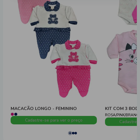
MACACÃO LONGO - FEMININO
KIT COM 3 BOD
ROSA/PINK/BRANC
Cadastre-se para ver o preço
Cadastre-s