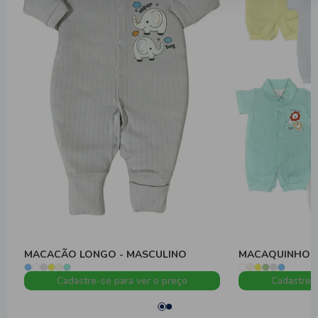
MACACÃO LONGO - MASCULINO
MACAQUINHO -
Cadastre-se para ver o preço
Cadastre-s