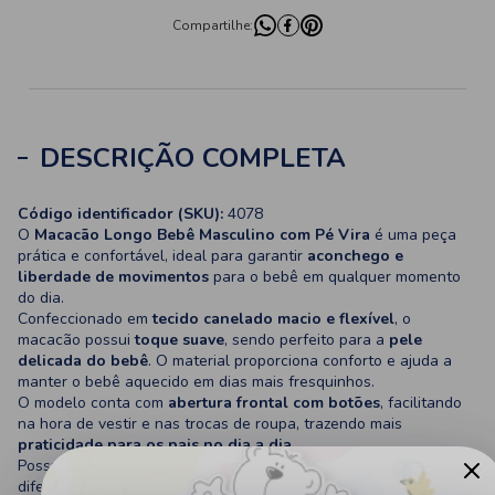
Compartilhe:
DESCRIÇÃO COMPLETA
Código identificador (SKU):
4078
O
Macacão Longo Bebê Masculino com Pé Vira
é uma peça
prática e confortável, ideal para garantir
aconchego e
liberdade de movimentos
para o bebê em qualquer momento
do dia.
Confeccionado em
tecido canelado macio e flexível
, o
macacão possui
toque suave
, sendo perfeito para a
pele
delicada do bebê
. O material proporciona conforto e ajuda a
manter o bebê aquecido em dias mais fresquinhos.
O modelo conta com
abertura frontal com botões
, facilitando
na hora de vestir e nas trocas de roupa, trazendo mais
praticidade para os pais no dia a dia
.
Possui também
gola estilo polo
, que traz um visual moderno e
diferenciado para a peça, além de um
bordado delicado no