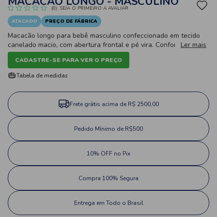
MACACÃO LONGO - MASCULINO
(0)
SEJA O PRIMEIRO A AVALIAR
ATACADO
PREÇO DE FÁBRICA
Macacão longo para bebê masculino confeccionado em tecido
canelado macio, com abertura frontal e pé vira. Confortável,
Ler mais
prático e ideal para manter o bebê aquecido no dia a dia.
CADASTRE-SE PARA VER O PREÇO
Tabela de medidas
Frete grátis acima de R$ 2500,00
Pedido Mínimo de R$500
10% OFF no Pix
Compra 100% Segura
Entrega em Todo o Brasil