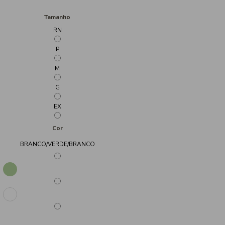
Tamanho
RN
P
M
G
EX
Cor
BRANCO/VERDE/BRANCO