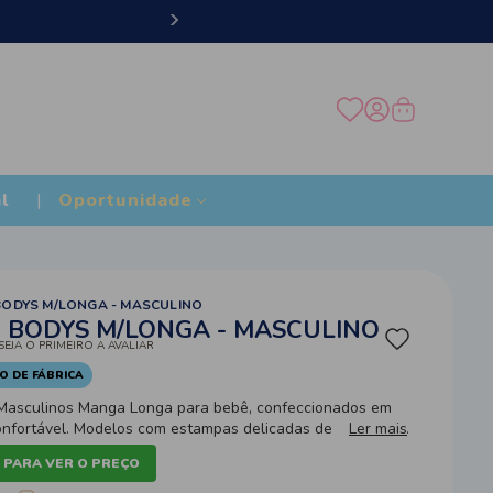
10% de desconto no Pix
l
Oportunidade
 BODYS M/LONGA - MASCULINO
3 BODYS M/LONGA - MASCULINO
SEJA O PRIMEIRO A AVALIAR
O DE FÁBRICA
 Masculinos Manga Longa para bebê, confeccionados em
onfortável. Modelos com estampas delicadas de ursinhos,
Ler mais
os e acabamento pensado para garantir conforto e
 PARA VER O PREÇO
a a dia do bebê.