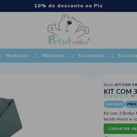
acima de R$2.500
Meninas
Meninos
Essencial
Enxova
Início
KIT COM 3
KIT COM 
(0)
ATACADO
PREÇ
Kit com 3 Bodys
tecido macio e c
detalhes modern
CADASTRE-SE
praticidade no di