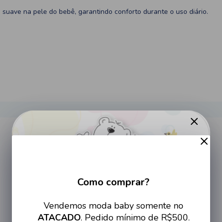
suave na pele do bebê, garantindo conforto durante o uso diário.
Tamanho
RN
Como comprar?
P
Cadastre-se no site e tenha
Vendemos moda baby somente no
acesso a condições imperdíveis
M
ATACADO
. Pedido mínimo de R$500.