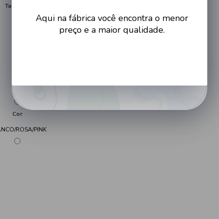
Tamanho
Aqui na fábrica você encontra o menor
RN
preço e a maior qualidade.
P
M
G
Cadastrar
EX
Cor
NCO/ROSA/PINK