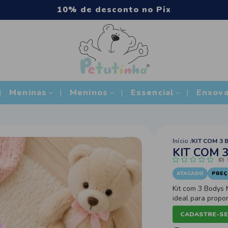
a acima de R$500
Meninas
Meninos
Essencial
Enxova
Início
KIT COM 3 
KIT COM 
(0)
ATACADO
PREÇ
Kit com 3 Bodys
ideal para prop
mangas longas, 
CADASTRE-SE
entre as pernas,
estampas de onci