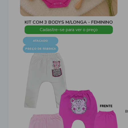
KIT COM 3 BODYS M/LONGA - FEMININO
Cadastre-se para ver o preço
ATACADO
PREÇO DE FÁBRICA
B