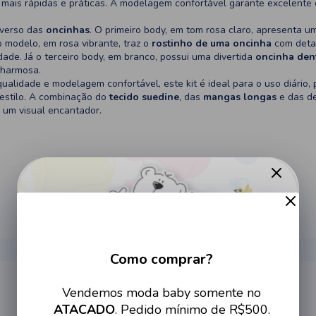
to mais rápidas e práticas. A modelagem confortável garante excelen
iverso das
oncinhas
. O primeiro body, em tom rosa claro, apresenta 
 modelo, em rosa vibrante, traz o
rostinho de uma oncinha
com detal
dade. Já o terceiro body, em branco, possui uma divertida
oncinha den
charmosa.
qualidade e modelagem confortável, este kit é ideal para o uso diári
 estilo. A combinação do
tecido suedine
, das
mangas longas
e das d
e um visual encantador.
Como comprar?
Cadastre-se no site e tenha
Vendemos moda baby somente no
acesso a condições imperdíveis
ATACADO
. Pedido mínimo de R$500.