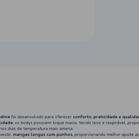
edine
foi desenvolvido para oferecer
conforto, praticidade e qualid
lidade
, os bodys possuem toque macio, tecido leve e respirável, pro
 nos dias de temperatura mais amena.
vestir,
mangas longas com punhos
, proporcionando melhor ajuste a