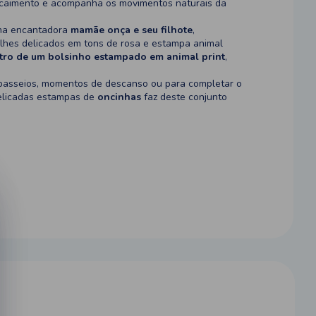
te caimento e acompanha os movimentos naturais da
uma encantadora
mamãe onça e seu filhote
,
hes delicados em tons de rosa e estampa animal
tro de um bolsinho estampado em animal print
,
o, passeios, momentos de descanso ou para completar o
elicadas estampas de
oncinhas
faz deste conjunto