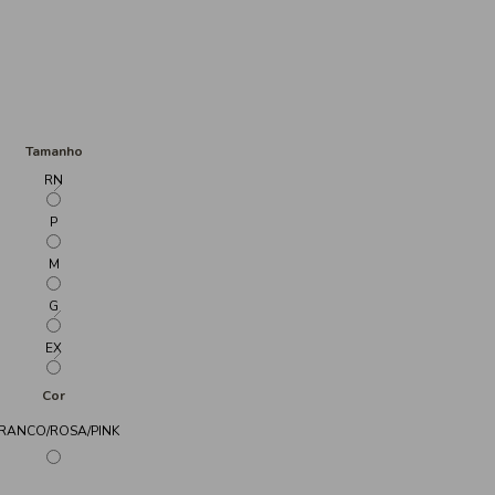
Tamanho
RN
P
M
G
EX
Cor
RANCO/ROSA/PINK