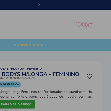
Frete grátis Brasil acima 
l
Oportunidade
BODYS M/LONGA - FEMININO
3 BODYS M/LONGA - FEMININO
SEJA O PRIMEIRO A AVALIAR
O DE FÁBRICA
 Manga Longa Femininos confeccionados em suedine macio,
orcionar conforto e aconchego à bebê. Os modelos possuem
Ler mais
punhos nas mangas e fechamento por botões de pressão
 PARA VER O PREÇO
 oferecendo praticidade nas trocas de fraldas. As delicadas
nha deixam o conjunto moderno, divertido e cheio de