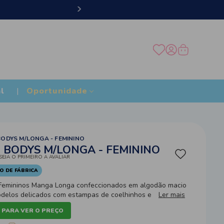
Frete
l
Oportunidade
BODYS M/LONGA - FEMININO
3 BODYS M/LONGA - FEMININO
SEJA O PRIMEIRO A AVALIAR
O DE FÁBRICA
 Femininos Manga Longa confeccionados em algodão macio
odelos delicados com estampas de coelhinhos e poás,
Ler mais
er o bebê aquecido com muito charme no dia a dia.
 PARA VER O PREÇO