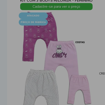
KIT COM 3 BODYS M/LONGA - FEMININO
Cadastre-se para ver o preço
ATACADO
PREÇO DE FÁBRICA
CRE