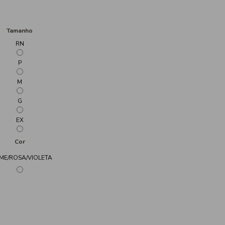
Tamanho
RN
P
M
G
EX
Cor
ME/ROSA/VIOLETA