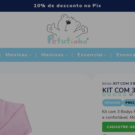
Compra mínima acima de R$500
Meninas
Meninos
Essencial
Enxova
Início
KIT COM 3 
KIT COM 
(0)
ATACADO
PREÇ
Kit com 3 Bodys
e confortável. M
ideais para mant
CADASTRE-SE