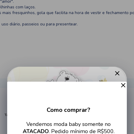
"amor".
lhinhas com laços.
mais fresquinhos, gola que facilita na hora de vestir e fechamento p
 uso diário, passeios ou para presentear.
Como comprar?
Tamanho
Cadastre-se no site e tenha
RN
Vendemos moda baby somente no
acesso a condições imperdíveis
ATACADO
. Pedido mínimo de R$500.
P