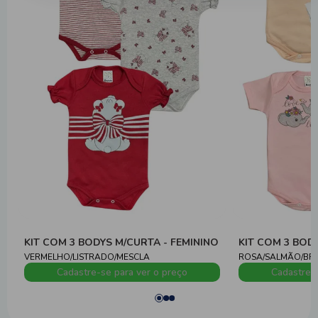
KIT COM 3 BODYS M/CURTA - FEMININO
KIT COM 3 BOD
VERMELHO/LISTRADO/MESCLA
ROSA/SALMÃO/BR
Cadastre-se para ver o preço
Cadastre-s