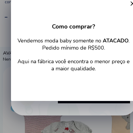
conforto e estilo.
ESPECIFICAÇÕES
Como comprar?
Cadastre-se no site e tenha
Vendemos moda baby somente no
ATACADO
.
acesso a condições imperdíveis
Pedido mínimo de R$500.
AVALIAÇÕES
Nenhuma avaliação cadastrada para esse produto.
Aqui na fábrica você encontra o menor preço e
a maior qualidade.
Destaques populares
Cadastrar
ATACADO
ATACADO
PREÇO DE FÁBRICA
PREÇO DE FÁBRI