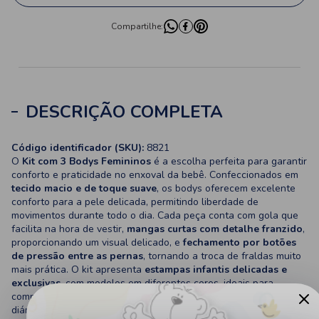
Compartilhe:
DESCRIÇÃO COMPLETA
Código identificador (SKU):
8821
O
Kit com 3 Bodys Femininos
é a escolha perfeita para garantir
conforto e praticidade no enxoval da bebê. Confeccionados em
tecido macio e de toque suave
, os bodys oferecem excelente
conforto para a pele delicada, permitindo liberdade de
movimentos durante todo o dia. Cada peça conta com gola que
facilita na hora de vestir,
mangas curtas com detalhe franzido
,
proporcionando um visual delicado, e
fechamento por botões
de pressão entre as pernas
, tornando a troca de fraldas muito
mais prática. O kit apresenta
estampas infantis delicadas e
exclusivas
, com modelos em diferentes cores, ideais para
compor diversos looks. São peças versáteis, perfeitas para uso
diário, passeios ou para complementar o enxoval com qualidade,