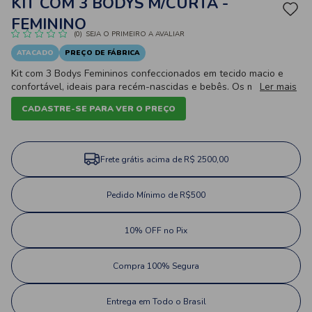
KIT COM 3 BODYS M/CURTA -
FEMININO
(0)
SEJA O PRIMEIRO A AVALIAR
ATACADO
PREÇO DE FÁBRICA
Kit com 3 Bodys Femininos confeccionados em tecido macio e
confortável, ideais para recém-nascidas e bebês. Os modelos
Ler mais
possuem manga curta com mangas franzidas, fechamento por
CADASTRE-SE PARA VER O PREÇO
botões de pressão entre as pernas e estampas delicadas,
proporcionando praticidade, conforto e muito charme para o dia
a dia.
Frete grátis acima de R$ 2500,00
Pedido Mínimo de R$500
10% OFF no Pix
Compra 100% Segura
Entrega em Todo o Brasil