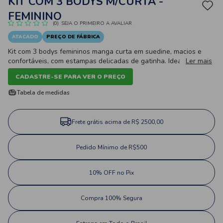
KIT COM 3 BODYS M/CURTA -
FEMININO
(0)
SEJA O PRIMEIRO A AVALIAR
ATACADO
PREÇO DE FÁBRICA
Kit com 3 bodys femininos manga curta em suedine, macios e
confortáveis, com estampas delicadas de gatinha. Ideal para o
Ler mais
dia a dia do bebê.
CADASTRE-SE PARA VER O PREÇO
Tabela de medidas
Frete grátis acima de R$ 2500,00
Pedido Mínimo de R$500
10% OFF no Pix
Compra 100% Segura