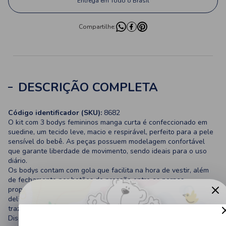
Entrega em Todo o Brasil
Compartilhe:
DESCRIÇÃO COMPLETA
Código identificador (SKU):
8682
O kit com 3 bodys femininos manga curta é confeccionado em
suedine, um tecido leve, macio e respirável, perfeito para a pele
sensível do bebê. As peças possuem modelagem confortável
que garante liberdade de movimento, sendo ideais para o uso
diário.
Os bodys contam com gola que facilita na hora de vestir, além
de fechamento por botões de pressão entre as pernas,
proporcionando praticidade na troca de fraldas. As estampas
delicadas de gatinha com detalhes fofos e frases encantadoras
trazem um toque lúdico e feminino às peças.
Disponíveis em cores suaves e modernas, esses bodys são