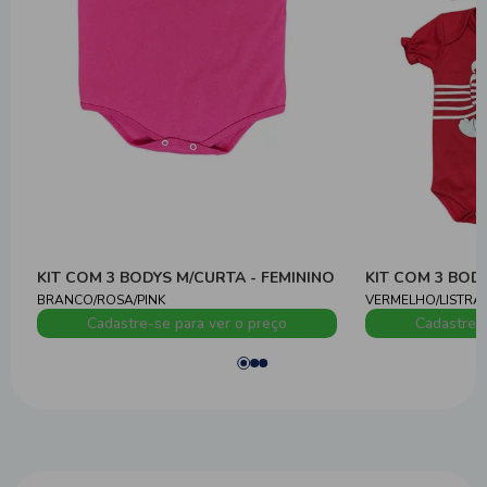
KIT COM 3 BODYS M/CURTA - FEMININO
KIT COM 3 BOD
BRANCO/ROSA/PINK
VERMELHO/LISTRA
Cadastre-se para ver o preço
Cadastre-s