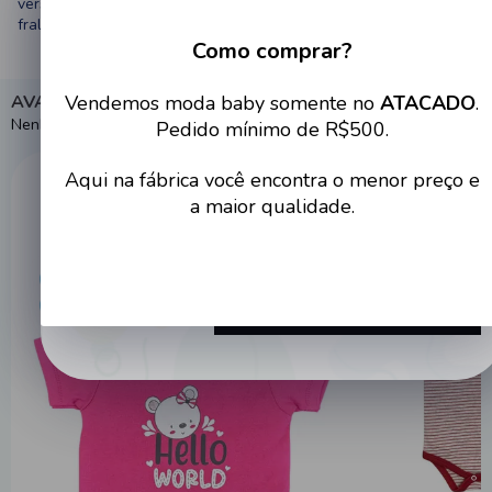
versáteis e combinam facilmente com shorts, culotes e tapa
fraldas, sendo itens essenciais no enxoval do bebê.
Como comprar?
Cadastre-se no site e tenha
Vendemos moda baby somente no
ATACADO
.
AVALIAÇÕES
acesso a condições imperdíveis
Nenhuma avaliação cadastrada para esse produto.
Pedido mínimo de R$500.
Aqui na fábrica você encontra o menor preço e
Destaques populares
a maior qualidade.
ATACADO
ATACADO
PREÇO DE FÁBRICA
PREÇO DE FÁBRI
Cadastrar