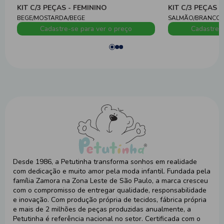
KIT C/3 PEÇAS - FEMININO
KIT C/3 PEÇAS 
BEGE/MOSTARDA/BEGE
SALMÃO/BRANCO/
Cadastre-se para ver o preço
Cadastre-s
Desde 1986, a Petutinha transforma sonhos em realidade
com dedicação e muito amor pela moda infantil. Fundada pela
família Zamora na Zona Leste de São Paulo, a marca cresceu
com o compromisso de entregar qualidade, responsabilidade
e inovação. Com produção própria de tecidos, fábrica própria
e mais de 2 milhões de peças produzidas anualmente, a
Petutinha é referência nacional no setor. Certificada com o