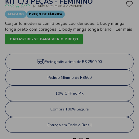
KIT C/3 PEÇAS - FEMININO
(0)
SEJA O PRIMEIRO A AVALIAR
ATACADO
PREÇO DE FÁBRICA
Conjunto moderno com 3 peças coordenadas: 1 body manga
longa preto com corações, 1 body manga longa branco com
Ler mais
escrita "Love" e 1 calça mijão em estampa animal (oncinha) com
CADASTRE-SE PARA VER O PREÇO
laço frontal. Confeccionado em malha macia para um visual
estiloso e confortável.
Frete grátis acima de R$ 2500,00
Pedido Mínimo de R$500
10% OFF no Pix
Compra 100% Segura
Entrega em Todo o Brasil