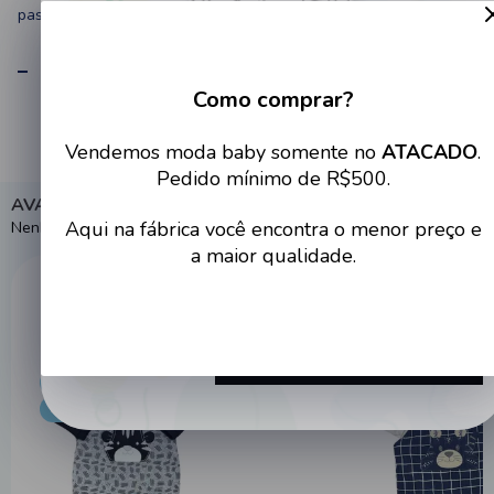
passeios, momentos de lazer e uso diário.
ESPECIFICAÇÕES
Como comprar?
Cadastre-se no site e tenha
Vendemos moda baby somente no
ATACADO
.
acesso a condições imperdíveis
Pedido mínimo de R$500.
AVALIAÇÕES
Aqui na fábrica você encontra o menor preço e
Nenhuma avaliação cadastrada para esse produto.
a maior qualidade.
Destaques populares
Cadastrar
ATACADO
ATACADO
PREÇO DE FÁBRICA
PREÇO DE FÁBRI