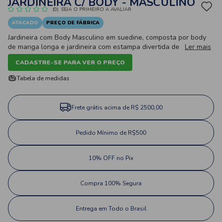
JARDINEIRA C/ BODY - MASCULINO
(0)
SEJA O PRIMEIRO A AVALIAR
ATACADO
PREÇO DE FÁBRICA
Jardineira com Body Masculino em suedine, composta por body
de manga longa e jardineira com estampa divertida de jacaré.
Ler mais
Conjunto confortável, macio e prático para o dia a dia do bebê.
CADASTRE-SE PARA VER O PREÇO
Tabela de medidas
Frete grátis acima de R$ 2500,00
Pedido Mínimo de R$500
10% OFF no Pix
Compra 100% Segura
Entrega em Todo o Brasil