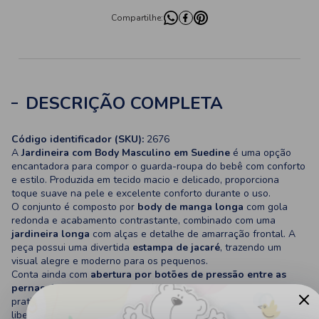
Compartilhe:
DESCRIÇÃO COMPLETA
Código identificador (SKU):
2676
A
Jardineira com Body Masculino em Suedine
é uma opção
encantadora para compor o guarda-roupa do bebê com conforto
e estilo. Produzida em tecido macio e delicado, proporciona
toque suave na pele e excelente conforto durante o uso.
O conjunto é composto por
body de manga longa
com gola
redonda e acabamento contrastante, combinado com uma
jardineira longa
com alças e detalhe de amarração frontal. A
peça possui uma divertida
estampa de jacaré
, trazendo um
visual alegre e moderno para os pequenos.
Conta ainda com
abertura por botões de pressão entre as
pernas
, facilitando a troca de fraldas e garantindo mais
praticidade para os pais. Sua modelagem confortável permite
liberdade de movimentos, tornando o conjunto ideal para