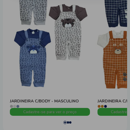
JARDINEIRA C/BODY - MASCULINO
JARDINEIRA C/
Cadastre-se para ver o preço
Cadastre-s