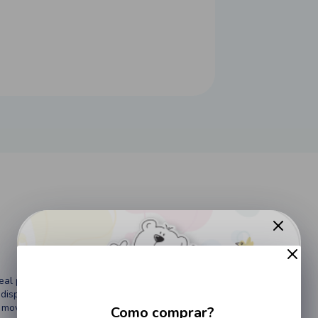
deal para a pele delicada do bebê
 disponibilidade em estoque
e movimento
Como comprar?