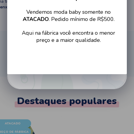
na troca
Cadastre-se no site e tenha
o enxoval do bebê
Vendemos moda baby somente no
acesso a condições imperdíveis
ATACADO
. Pedido mínimo de R$500.
Aqui na fábrica você encontra o menor
preço e a maior qualidade.
Cadastrar
Destaques populares
ATACADO
REÇO DE FÁBRICA