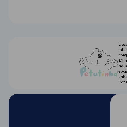
Desd
infa
comp
fábr
naci
soci
linh
Petu