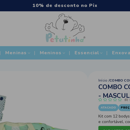
Compra mínima acima de R$500
Meninas
Meninos
Essencial
Enxova
Início
COMBO COM
COMBO CO
- MASCUL
(0)
ATACADO
PREÇ
Kit com 12 body
e confortável, co