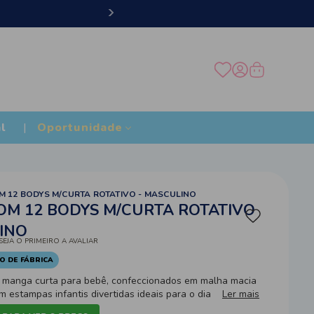
Frete
l
Oportunidade
 12 BODYS M/CURTA ROTATIVO - MASCULINO
M 12 BODYS M/CURTA ROTATIVO
INO
SEJA O PRIMEIRO A AVALIAR
O DE FÁBRICA
s manga curta para bebê, confeccionados em malha macia
m estampas infantis divertidas ideais para o dia a dia.
Ler mais